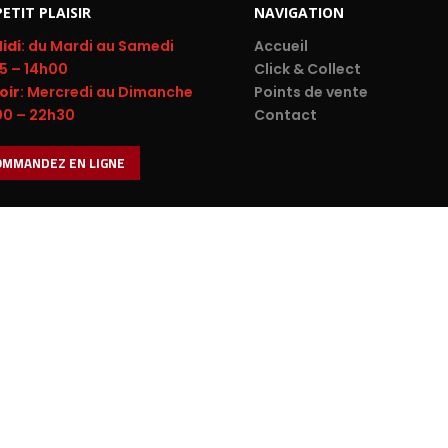
PETIT PLAISIR
NAVIGATION
idi
: du Mardi au Samedi
Accueil
45 – 14h00
Click & Collect
oir
: Mercredi au Dimanche
Points de vente
00 – 22h30
Contact
OMMANDEZ EN LIGNE