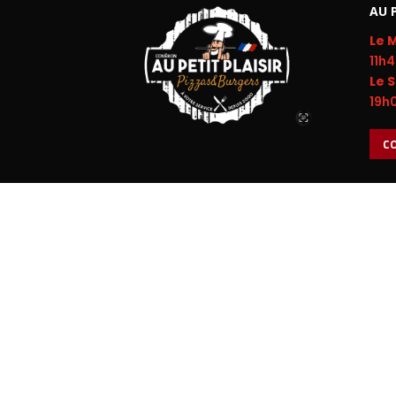
AU 
Le M
11h
Le S
19h
C